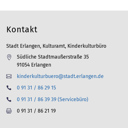
Kontakt
Stadt Erlangen, Kulturamt, Kinderkulturbüro
Südliche Stadtmaußerstraße 35

91054 Erlangen
kinderkulturbuero@stadt.erlangen.de

T
0 91 31 / 86 29 15

e
T
0 91 31 / 86 39 39 (Servicebüro)

l
e
F
0 91 31 / 86 21 19

e
l
a
f
e
x
o