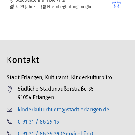
Stadtteilzentrum Die Villa
4-99 Jahre
Elternbegleitung möglich
Kontakt
Stadt Erlangen, Kulturamt, Kinderkulturbüro
Südliche Stadtmaußerstraße 35

91054 Erlangen
kinderkulturbuero@stadt.erlangen.de

T
0 91 31 / 86 29 15

e
T
0 91 31 / 86 39 39 (Servicebüro)
