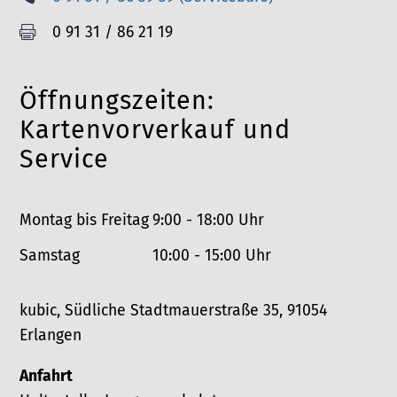
l
e
F
0 91 31 / 86 21 19

e
l
a
f
e
x
o
Öffnungszeiten:
f
n
o
Kartenvorverkauf und
n
Service
Montag bis Freitag
9:00 - 18:00 Uhr
Samstag
10:00 - 15:00 Uhr
kubic, Südliche Stadtmauerstraße 35, 91054
Erlangen
Anfahrt