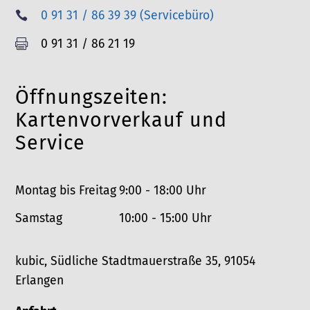
e
T
0 91 31 / 86 39 39 (Servicebüro)

l
e
F
0 91 31 / 86 21 19

e
l
a
f
e
x
o
Öffnungszeiten:
f
n
o
Kartenvorverkauf und
n
Service
Montag bis Freitag
9:00 - 18:00 Uhr
Samstag
10:00 - 15:00 Uhr
kubic, Südliche Stadtmauerstraße 35, 91054
Erlangen