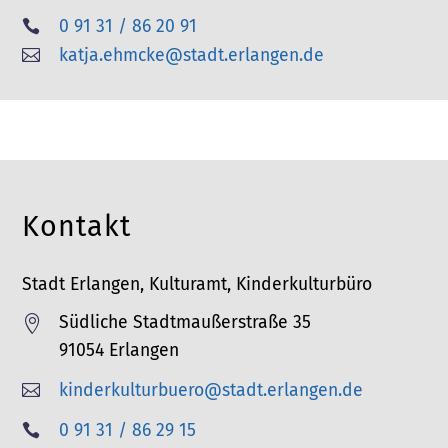
0 91 31 / 86 20 91

katja.ehmcke@stadt.erlangen.de

Kontakt
Stadt Erlangen, Kulturamt, Kinderkulturbüro
Südliche Stadtmaußerstraße 35

91054 Erlangen
kinderkulturbuero@stadt.erlangen.de

T
0 91 31 / 86 29 15
