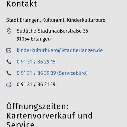
Kontakt
Stadt Erlangen, Kulturamt, Kinderkulturbüro
Südliche Stadtmaußerstraße 35

91054 Erlangen
kinderkulturbuero@stadt.erlangen.de

T
0 91 31 / 86 29 15

e
T
0 91 31 / 86 39 39 (Servicebüro)

l
e
F
0 91 31 / 86 21 19

e
l
a
f
e
x
o
Öffnungszeiten:
f
n
o
Kartenvorverkauf und
n
Service