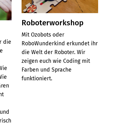
Roboterworkshop
Mit Ozobots oder
 die
RoboWunderkind erkundet ihr
re
die Welt der Roboter. Wir
zeigen euch wie Coding mit
Wie
Farben und Sprache
Wie
funktioniert.
ären
ht
 und
risch