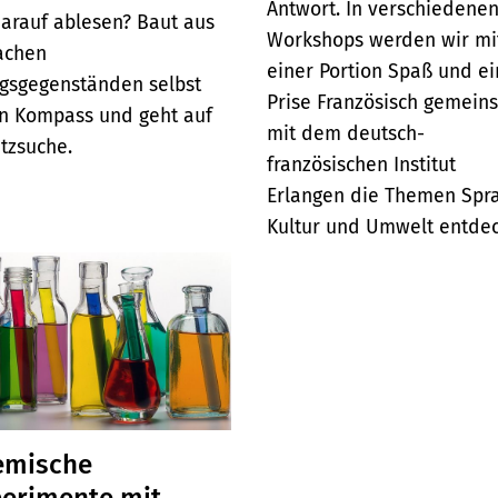
Antwort. In verschiedene
darauf ablesen? Baut aus
Workshops werden wir mi
achen
einer Portion Spaß und ei
agsgegenständen selbst
Prise Französisch gemein
n Kompass und geht auf
mit dem deutsch-
tzsuche.
französischen Institut
Erlangen die Themen Spr
Kultur und Umwelt entde
emische
erimente mit