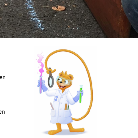
gen
en