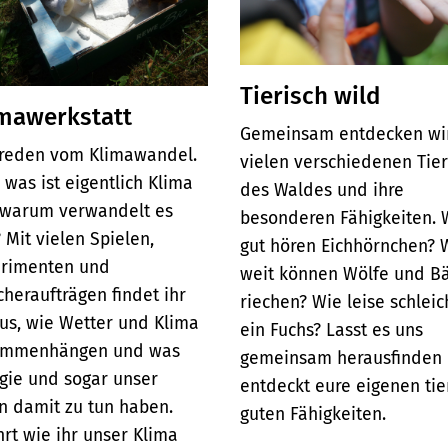
Tierisch wild
mawerkstatt
Gemeinsam entdecken wir
 reden vom Klimawandel.
vielen verschiedenen Tie
 was ist eigentlich Klima
des Waldes und ihre
warum verwandelt es
besonderen Fähigkeiten. 
? Mit vielen Spielen,
gut hören Eichhörnchen? 
rimenten und
weit können Wölfe und B
cheraufträgen findet ihr
riechen? Wie leise schleic
us, wie Wetter und Klima
ein Fuchs? Lasst es uns
ammenhängen und was
gemeinsam herausfinden
gie und sogar unser
entdeckt eure eigenen tie
n damit zu tun haben.
guten Fähigkeiten.
hrt wie ihr unser Klima