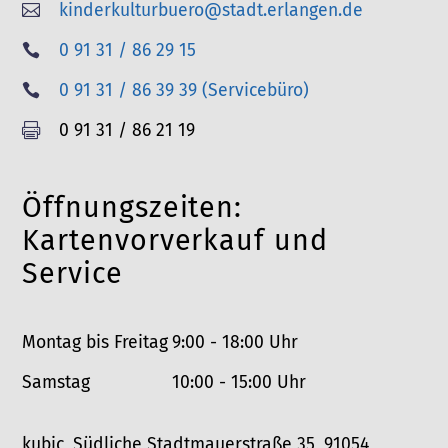
kinderkulturbuero@stadt.erlangen.de

T
0 91 31 / 86 29 15

e
T
0 91 31 / 86 39 39 (Servicebüro)

l
e
F
0 91 31 / 86 21 19

e
l
a
f
e
x
o
Öffnungszeiten:
f
n
o
Kartenvorverkauf und
n
Service
Montag bis Freitag
9:00 - 18:00 Uhr
Samstag
10:00 - 15:00 Uhr
kubic, Südliche Stadtmauerstraße 35, 91054