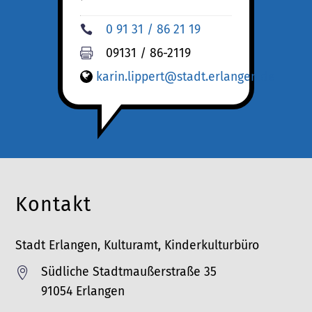
0 91 31 / 86 21 19

09131 / 86-2119

karin.lippert@stadt.erlangen.de
Kontakt
Stadt Erlangen, Kulturamt, Kinderkulturbüro
Südliche Stadtmaußerstraße 35

91054 Erlangen