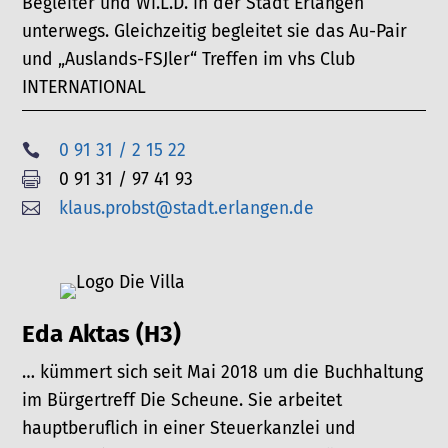
Begleiter und Wi.L.D. in der Stadt Erlangen
unterwegs. Gleichzeitig begleitet sie das Au-Pair
und „Auslands-FSJler“ Treffen im vhs Club
INTERNATIONAL
0 91 31 / 2 15 22

0 91 31 / 97 41 93

klaus.probst@stadt.erlangen.de

Eda Aktas (H3)
… kümmert sich seit Mai 2018 um die Buchhaltung
im Bürgertreff Die Scheune. Sie arbeitet
hauptberuflich in einer Steuerkanzlei und