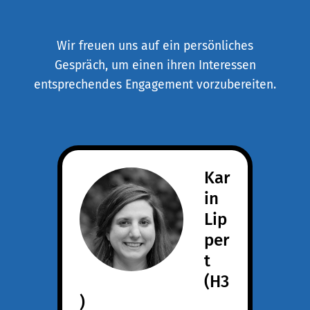
Wir freuen uns auf ein persönliches
Gespräch, um einen ihren Interessen
entsprechendes Engagement vorzubereiten.
Kar
in
Lip
per
t
(H3
)