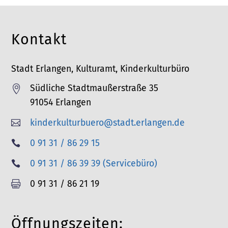
Kontakt
Stadt Erlangen, Kulturamt, Kinderkulturbüro
Südliche Stadtmaußerstraße 35

91054 Erlangen
kinderkulturbuero@stadt.erlangen.de

T
0 91 31 / 86 29 15

e
T
0 91 31 / 86 39 39 (Servicebüro)

l
e
F
0 91 31 / 86 21 19

e
l
a
f
e
x
o
Öffnungszeiten:
f