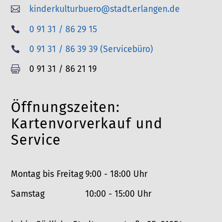
kinderkulturbuero@stadt.erlangen.de

T
0 91 31 / 86 29 15

e
T
0 91 31 / 86 39 39 (Servicebüro)

l
e
F
0 91 31 / 86 21 19

e
l
a
f
e
x
o
Öffnungszeiten:
f
n
o
Kartenvorverkauf und
n
Service
Montag bis Freitag
9:00 - 18:00 Uhr
Samstag
10:00 - 15:00 Uhr