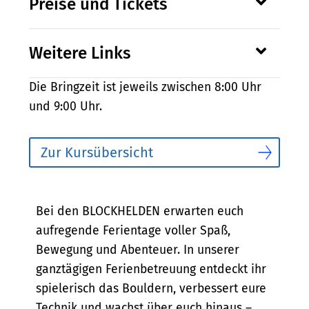
Preise und Tickets
Weitere Links
Die Bringzeit ist jeweils zwischen 8:00 Uhr
und 9:00 Uhr.
Zur Kursübersicht
Bescheibung
Bei den BLOCKHELDEN erwarten euch
aufregende Ferientage voller Spaß,
Bewegung und Abenteuer. In unserer
ganztägigen Ferienbetreuung entdeckt ihr
spielerisch das Bouldern, verbessert eure
Technik und wachst über euch hinaus –