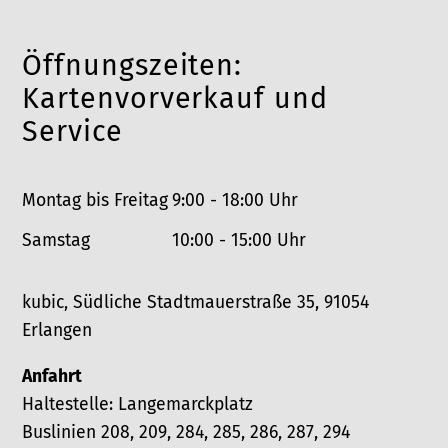
l
a
f
e
x
o
Öffnungszeiten:
f
n
o
Kartenvorverkauf und
n
Service
Montag bis Freitag
9:00 - 18:00 Uhr
Samstag
10:00 - 15:00 Uhr
kubic, Südliche Stadtmauerstraße 35, 91054
Erlangen
Anfahrt
Haltestelle: Langemarckplatz
Buslinien 208, 209, 284, 285, 286, 287, 294