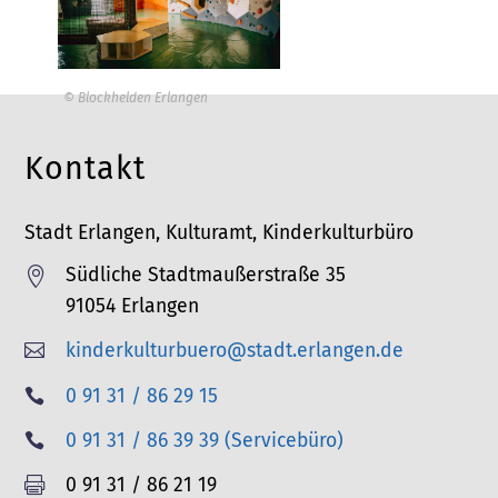
© Blockhelden Erlangen
Kontakt
Stadt Erlangen, Kulturamt, Kinderkulturbüro
Südliche Stadtmaußerstraße 35

91054 Erlangen
kinderkulturbuero@stadt.erlangen.de

T
0 91 31 / 86 29 15

e
T
0 91 31 / 86 39 39 (Servicebüro)

l
e
F
0 91 31 / 86 21 19

e