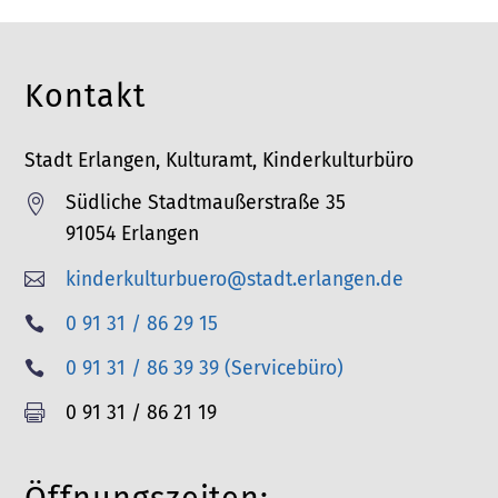
Kontakt
Stadt Erlangen, Kulturamt, Kinderkulturbüro
Südliche Stadtmaußerstraße 35

91054 Erlangen
kinderkulturbuero@stadt.erlangen.de

T
0 91 31 / 86 29 15

e
T
0 91 31 / 86 39 39 (Servicebüro)

l
e
F
0 91 31 / 86 21 19

e
l
a
f
e
x
o
f