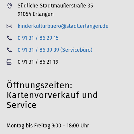
Südliche Stadtmaußerstraße 35

91054 Erlangen
kinderkulturbuero@stadt.erlangen.de

T
0 91 31 / 86 29 15

e
T
0 91 31 / 86 39 39 (Servicebüro)

l
e
F
0 91 31 / 86 21 19

e
l
a
f
e
x
o
Öffnungszeiten:
f
n
o
Kartenvorverkauf und
n
Service
Montag bis Freitag
9:00 - 18:00 Uhr