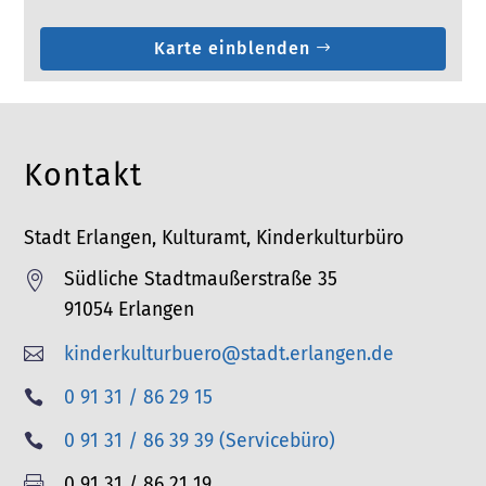
Karte einblenden
Kontakt
Stadt Erlangen, Kulturamt, Kinderkulturbüro
Südliche Stadtmaußerstraße 35

91054 Erlangen
kinderkulturbuero@stadt.erlangen.de

T
0 91 31 / 86 29 15

e
T
0 91 31 / 86 39 39 (Servicebüro)

l
e
F
0 91 31 / 86 21 19
