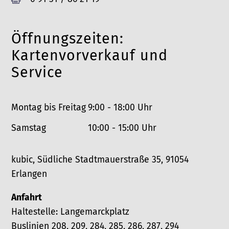
e
l
a
f
e
x
o
Öffnungszeiten:
f
n
o
Kartenvorverkauf und
n
Service
Montag bis Freitag
9:00 - 18:00 Uhr
Samstag
10:00 - 15:00 Uhr
kubic, Südliche Stadtmauerstraße 35, 91054
Erlangen
Anfahrt
Haltestelle: Langemarckplatz
Buslinien 208, 209, 284, 285, 286, 287, 294