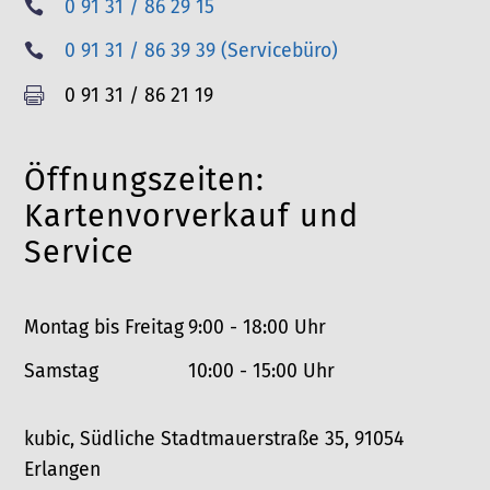
T
0 91 31 / 86 29 15

e
T
0 91 31 / 86 39 39 (Servicebüro)

l
e
F
0 91 31 / 86 21 19

e
l
a
f
e
x
o
Öffnungszeiten:
f
n
o
Kartenvorverkauf und
n
Service
Montag bis Freitag
9:00 - 18:00 Uhr
Samstag
10:00 - 15:00 Uhr
kubic, Südliche Stadtmauerstraße 35, 91054
Erlangen