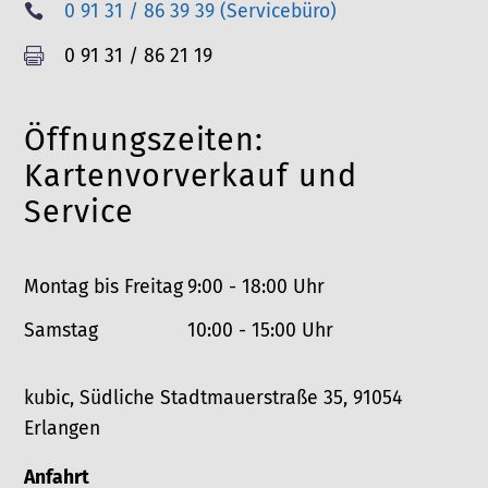
T
0 91 31 / 86 39 39 (Servicebüro)

l
e
F
0 91 31 / 86 21 19

e
l
a
f
e
x
o
Öffnungszeiten:
f
n
o
Kartenvorverkauf und
n
Service
Montag bis Freitag
9:00 - 18:00 Uhr
Samstag
10:00 - 15:00 Uhr
kubic, Südliche Stadtmauerstraße 35, 91054
Erlangen
Anfahrt