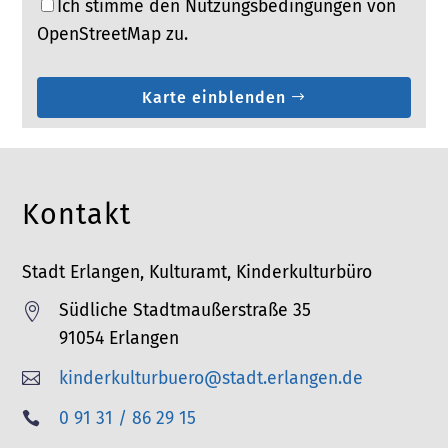
Ich stimme den Nutzungsbedingungen von
OpenStreetMap zu.
Karte einblenden
Kontakt
Stadt Erlangen, Kulturamt, Kinderkulturbüro
Südliche Stadtmaußerstraße 35

91054 Erlangen
kinderkulturbuero@stadt.erlangen.de

T
0 91 31 / 86 29 15

e