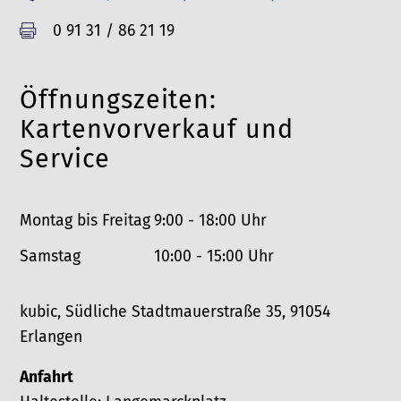
l
e
F
0 91 31 / 86 21 19

e
l
a
f
e
x
o
Öffnungszeiten:
f
n
o
Kartenvorverkauf und
n
Service
Montag bis Freitag
9:00 - 18:00 Uhr
Samstag
10:00 - 15:00 Uhr
kubic, Südliche Stadtmauerstraße 35, 91054
Erlangen
Anfahrt