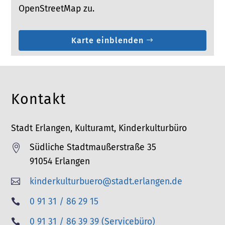
OpenStreetMap zu.
Karte einblenden
Kontakt
Stadt Erlangen, Kulturamt, Kinderkulturbüro
Südliche Stadtmaußerstraße 35

91054 Erlangen
kinderkulturbuero@stadt.erlangen.de

T
0 91 31 / 86 29 15

e
T
0 91 31 / 86 39 39 (Servicebüro)
